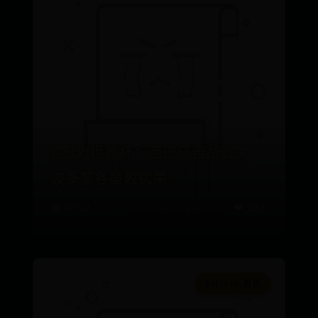
[篮球]世界杯：西班牙苦战过关
波多黎各虽败犹荣
📅 08-12
👑 3266
bet36365首页