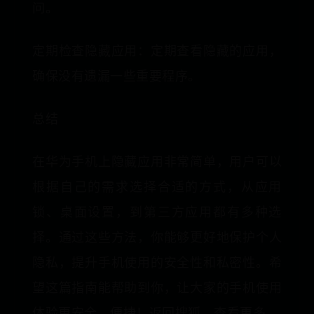
问。
定期检查隐藏应用：定期查看隐藏的应用，
确保没有遗漏一些重要程序。
总结
在华为手机上隐藏应用非常简单，用户可以
根据自己的需求选择合适的方式，从应用
锁、桌面设置，到第三方应用都有多种选
择。通过这些方法，你能够更好地保护个人
隐私，提升手机使用的安全性和私密性。希
望这篇指南能帮助到你，让大家的手机使用
体验更安全、便捷！返回搜狐，查看更多