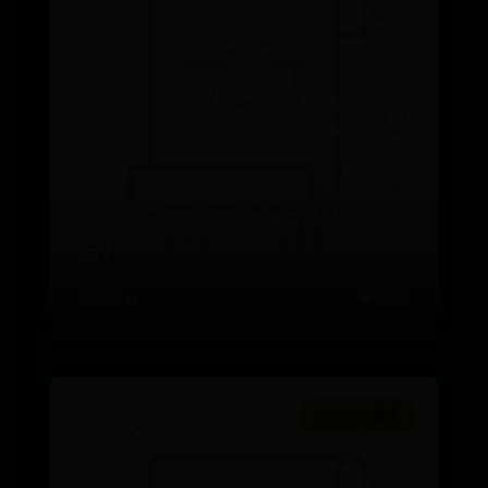
怎样评判一幅画是不是真正的好
画？
📅 08-11
👑 5786
bet36365首页