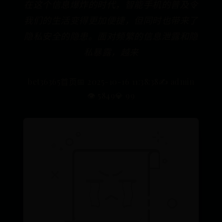
在这个信息爆炸的时代，智能手机的普及令
我们的生活变得更加便捷，但同时也带来了
隐私安全的隐患。面对频繁的信息泄露和隐
私暴露，越来
bet36365首页
📅 2025-10-16 11:38:38
✍️ admin
👁️ 5849
💎 99