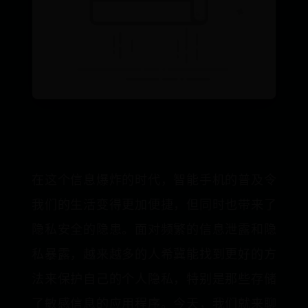
在这个信息爆炸的时代，智能手机的普及令
我们的生活变得更加便捷，但同时也带来了
隐私安全的隐患。面对频繁的信息泄露和隐
私暴露，越来越多的人希冀能找到更好的方
法来保护自己的个人隐私，特别是那些存储
了敏感信息的应用程序。今天，我们就来聊