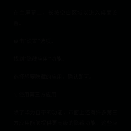
在主屏幕上，长按空白区域以进入桌面设
置。
点击“设置”选项。
找到“隐藏应用”功能。
选择想要隐藏的应用，确认即可。
3. 使用第三方应用
除了华为自带的功能，市面上还有许多第三
方应用能够提供更高级的隐藏功能。这些应