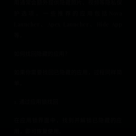
用通常会额外提供隐藏照片、视频等隐私保
护选项。一些推荐的应用包括Nova
Launcher、Apex Launcher、Hide App
等。
如何找回隐藏的应用？
如果你需要找回已隐藏的应用，过程同样简
单。
1. 通过应用锁找回
在应用锁界面中，找到并解锁已隐藏的应
用，即可恢复使用。