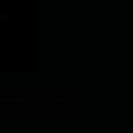
单号。
知道啥？ – DW – 2018年5月