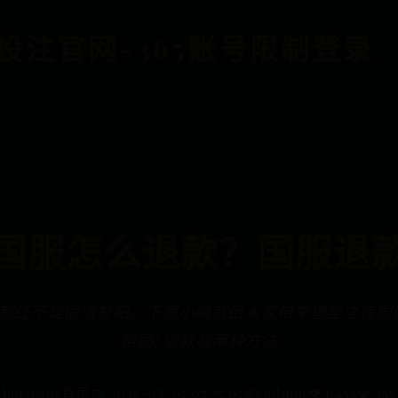
BET投注官网-365账号限制登录
国服怎么退款？国服退
家都还不是很清楚吧，下面小编就给大家带来堡垒之夜国
帮助! 退款有两种方法
bet36365首页
📅 2025-08-07 07:27:07
✍️ admin
👁️ 6453
💎 385