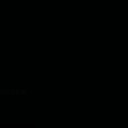
的购买日期。