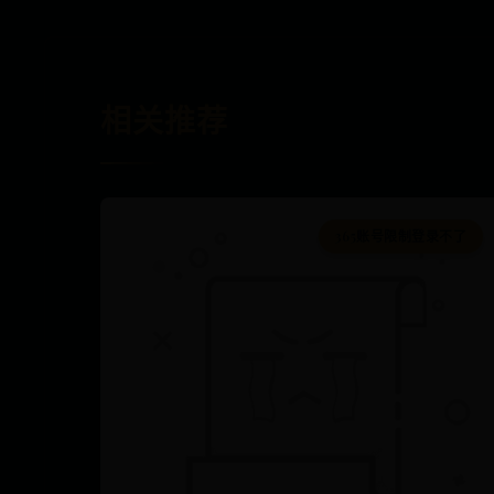
相关推荐
365账号限制登录不了