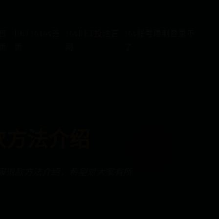
首
BET36365首
365BET投注官
365账号限制登录不
页
页
网
了
款方法介绍
服退款方法介绍，希望对大家有所