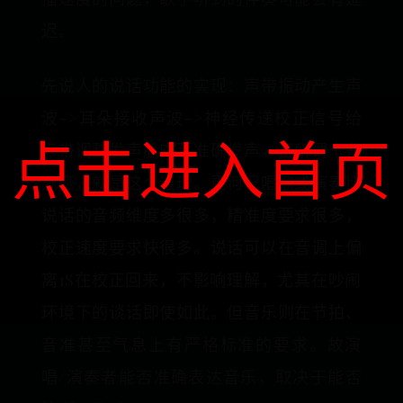
迟。
先说人的说话功能的实现：声带振动产生声
波->耳朵接收声波->神经传递校正信号给
点击进入首页
声带调整发声肌肉至准确发声。正所谓十聋
九哑，就是这个道理。更何况唱歌或演奏比
说话的音频维度多很多，精准度要求很多，
校正速度要求快很多。说话可以在音调上偏
离1S在校正回来，不影响理解，尤其在吵闹
环境下的谈话即使如此。但音乐则在节拍、
音准甚至气息上有严格标准的要求。故演
唱/演奏者能否准确表达音乐，取决于能否