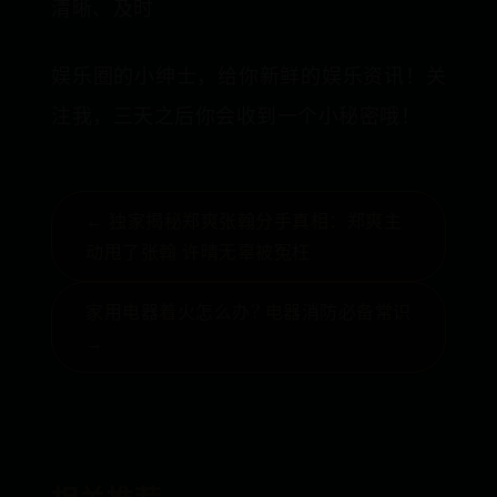
清晰、及时
娱乐圈的小绅士，给你新鲜的娱乐资讯！关
注我，三天之后你会收到一个小秘密哦！
← 独家揭秘郑爽张翰分手真相：郑爽主
动甩了张翰 许晴无辜被冤枉
家用电器着火怎么办? 电器消防必备常识
→