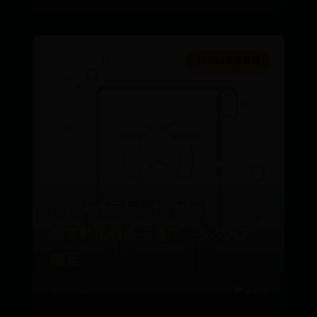
365bet投注官网
他是大连足坛旗帜性中卫，公开
炮轰韩国教练不懂球，多次入选
国足
📅 06-27
👑 4923