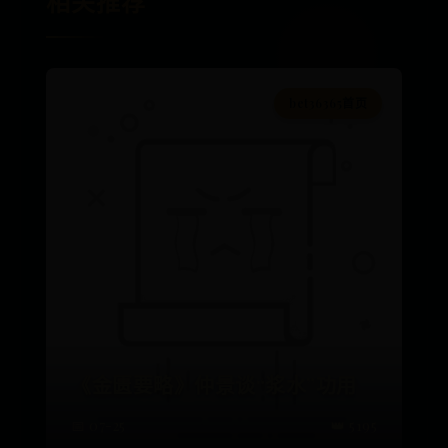
相关推荐
bet36365首页
《金匮要略》仲景谈“浆水”功用
📅 07-25
👑 5195