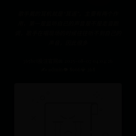
歌手戴的耳机就是“耳返”。主要有两个作
用，第一是监听自己的声音是不是走音跑
调，歌手在唱现场的时候往往听不到自己的
声音，因此很多
365bet投注官网
📅 2025-08-07 04:04:26
✍️ admin
👁️ 8966
💎 268