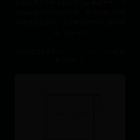
如果您总是在更大的屏幕上观看或浏览，您
就会知道随之而来的乐趣。您可以更舒适地
观看电影和节目，享受更大的文本以便于阅
读，甚至可以
365bet投注官网
📅 2025-08-23 18:37:50
✍️ admin
👁️ 5438
💎 149