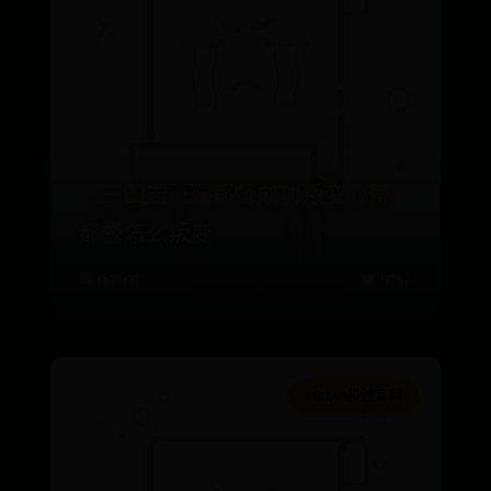
《三国志13》都督成功叛变心得
都督怎么叛变
📅 07-07
👑 9758
365bet投注官网