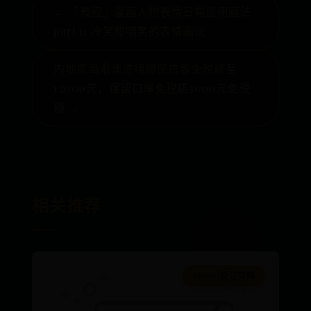
← 「教程」漫画人物表情日常应用画法
part 11 冷笑和嘲笑的表情画法
内地提高港澳进境居民旅客免税额至
12000元，保留口岸免税店3000元免税
额 →
相关推荐
365bet投注官网