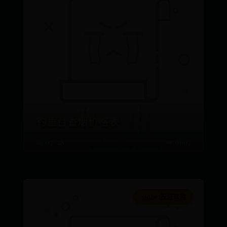
钓鱼台香烟价格表
📅 07-28
👑 9697
365bet投注官网