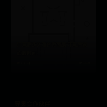
汗蒸后多久适合做面膜 汗蒸后做
面膜时间
📅 07-24
👑 2220
尊贵合作伙伴